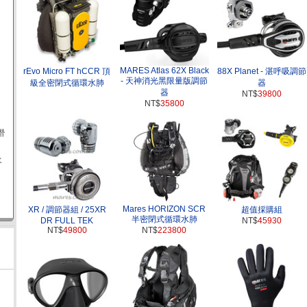
MARES‭ ‬Atlas 62X Black
rEvo Micro FT hCCR 頂
88X Planet - 湛呼吸調節
- 天神消光黑限量版調節
級全密閉式循環水肺
器
器
NT$
39800
NT$
35800
由潛
水
Mares HORIZON SCR
XR / 調節器組 / 25XR
超值採購組
半密閉式循環水肺
DR FULL TEK
NT$
45930
NT$
49800
NT$
223800