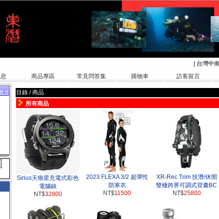
|
台灣中
消息
商品專區
常見問答集
購物車
訪客留言
目錄 / 商品
會員
所有商品
2023 FLEXA 3/2 超彈性
XR-Rec Trim 技潛/休閒
Sirius天狼星充電式彩色
防寒衣
雙棲跨界可調式背囊BC
電腦錶
NT$
11500
NT$
25800
NT$
32800