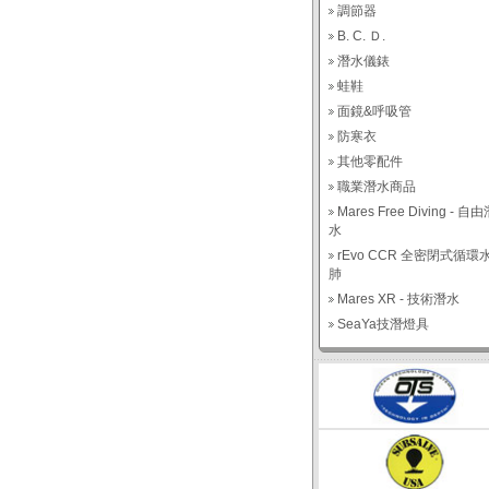
調節器
B. C. Ｄ.
潛水儀錶
蛙鞋
面鏡&呼吸管
防寒衣
其他零配件
職業潛水商品
Mares Free Diving - 自
水
rEvo CCR 全密閉式循環
肺
Mares XR - 技術潛水
SeaYa技潛燈具