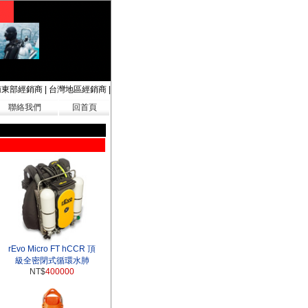
南東部經銷商
|
台灣地區經銷商
|
聯絡我們
回首頁
rEvo Micro FT hCCR 頂
級全密閉式循環水肺
NT$
400000