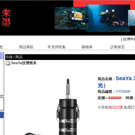
|
台灣中
息
商品專區
常見問答集
購物車
訪客留言
目錄 / 商品
會員
SeaYa技潛燈具
SeaY
商品名稱：
光）
商品編號：
YY030W
定價：
$40000
特價
※目前
無法訂購
,如需訂