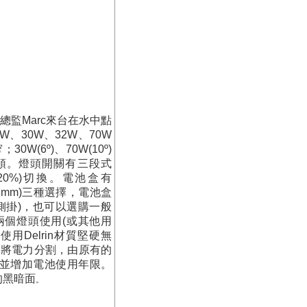
總監Marc來台在水中點
、30W、32W、70W
0W(6º)、70W(10º)
燈頭。燈頭開關有三段式
%、20%)切換。電池盒有
88X306mm)三種選擇，電池盒
m/側掛)，也可以選購一般
個燈頭使用(或其他用
Delrin材質堅硬無
會將電力分割，由原有的
護並增加電池使用年限。
的黑暗面
。