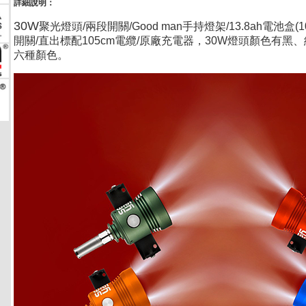
詳細說明：
30W
聚光燈頭/兩段開關/Good man手持燈架/13.8ah電池盒(10
開關/直出標配105cm電纜/原廠充電器
，
30W燈頭顏色有黑
六種顏色。