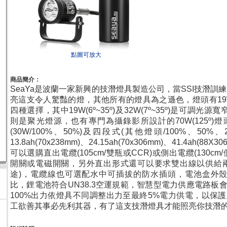
點圖可放大
商品簡介：
SeaYa
是波蘭一家新興的技潛燈具製造公司，當SSI技潛訓練
亮這支令人驚豔的燈，其他所有的燈具為之遜色，燈頭有19W
四種選擇，其中19W(6º~35º)及32W(7º~35º)是可調光源寬窄；3
則是聚光燈源，也有專門為攝錄影所設計的70W(125º)
(30W/100%、50%)及四段式(其他燈頭/100%、50
13.8ah(70x238mm)、24.15ah(70x306mm)、41.4ah(
可以選購直出電纜(105cm/雙瓶或CCR)或側出電纜(130c
開關或電磁開關，另外直出形式還可以要求雙出線以供給兩
途)，電纜線也可選配水中可插拔的防水插頭，電池盒外殼使用
比，鋰電池符合UN38.3空運規範，智慧型電力供應電路板
100%出力依燈具不同調整出力至最終5%電力供電，以保
工欲善其事必先利其器，有了這支技潛燈具才能照亮你技潛