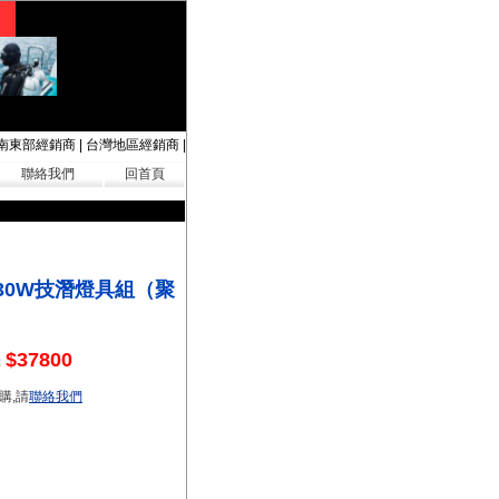
南東部經銷商
|
台灣地區經銷商
|
聯絡我們
回首頁
a 30W技潛燈具組（聚
$37800
：
購,請
聯絡我們