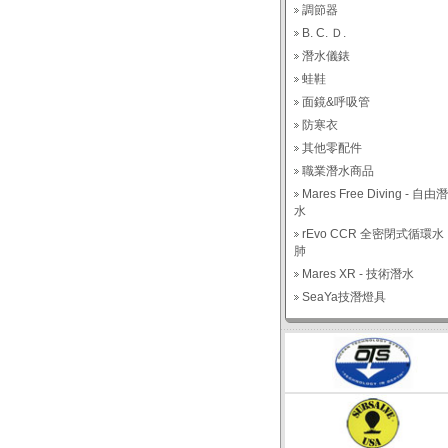
調節器
B. C. Ｄ.
潛水儀錶
蛙鞋
面鏡&呼吸管
防寒衣
其他零配件
職業潛水商品
Mares Free Diving - 自由潛
水
rEvo CCR 全密閉式循環水
肺
Mares XR - 技術潛水
SeaYa技潛燈具