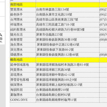
南部地區
豐英潛水
台南市林森路三段
134
號
(06)
銀色快手
台南縣永康市文化路
218
號
(06)
台灣潛水
高雄市鼓山區美術東路三段
7
號
(07)
祥瑞潛水
高雄市三民區建工路
718-3
號
(07)
紐約客潛水
高雄縣鳥松鄉大碑路力行巷
98
號
5
樓
0926
陽光生活
屏東市信義路
225
號
(08)
南青體育
屏東縣恒春鎮新興路
36
巷
19
號
(08)
漁生潛水
屏東縣恆春鎮中正路
232
巷
43
號
浪兒潛水
屏東縣恆春鎮下泉路
66-2
號
環礁潛水
屏東縣恆春鎮復興路
112
巷
46
號
(08)
離島地區
延伸領域基地
屏東縣琉球鄉漁福村本漁路
21
巷
81-8
號
阿貴潛水
屏東縣琉球鄉三民路
36
號
居琉潛水
屏東縣琉球鄉中華路
42-12
號
潛雪背包客棧
屏東縣琉球鄉復興路
169
之
9
號
徊深潛水
屏東縣琉球鄉上福村杉板路
22-5
號
海韻民宿
台東縣綠島鄉南寮
210
號
夏咖潛水
台東縣綠島鄉公館村
82
號
GOING DIVE
台東縣綠島鄉南寮村龜灣
11
號