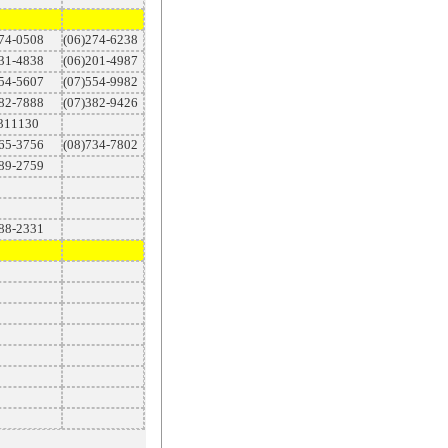
274-0508
(06)274-6238
231-4838
(06)201-4987
554-5607
(07)554-9982
382-7888
(07)382-9426
311130
765-3756
(08)734-7802
889-2759
888-2331