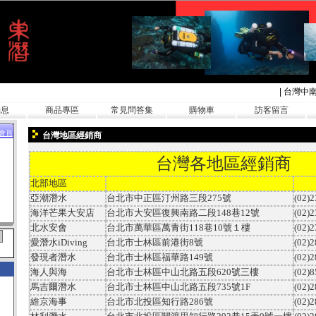
|
台灣中
消息
商品專區
常見問答集
購物車
訪客留言
會員
台灣地區經銷商
台灣各地區經銷商
北部地區
亞潮潛水
台北市中正區汀州路三段
275
號
(02)
海洋芒果大安店
台北市大安區復興南路二段
148
巷
12
號
(02)
北水安會
台北市萬華區萬青街
118
巷
10
號１樓
(02)
愛潛水
iDiving
台北市士林區前港街
8
號
(02)
發現者潛水
台北市士林區福華路
149
號
(02)
海人與海
台北市士林區中山北路五段
620
號三樓
(02)
馬吉爾潛水
台北市士林區中山北路五段
735
號
1F
(02)
維京海事
台北市北投區知行路
286
號
(02)