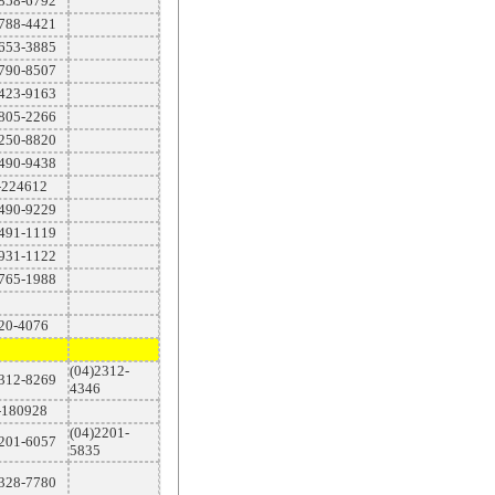
2858-6792
2788-4421
2653-3885
2790-8507
2423-9163
2805-2266
2250-8820
2490-9438
-224612
2490-9229
2491-1119
8931-1122
3765-1988
520-4076
(04)2312-
2312-8269
4346
-180928
(04)2201-
2201-6057
5835
2328-7780