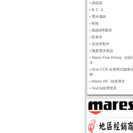
調節器
B. C. Ｄ.
潛水儀錶
蛙鞋
面鏡&呼吸管
防寒衣
其他零配件
職業潛水商品
Mares Free Diving - 自
水
rEvo CCR 全密閉式循環
肺
Mares XR - 技術潛水
SeaYa技潛燈具