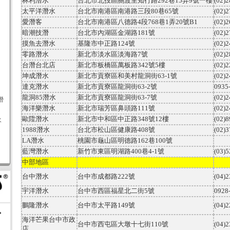
林利潛水
台北市北投區關渡里知行路
292
巷
15
弄
9
號一樓
(02)
太平洋潛水
台北市南港區南港路三段
80
巷
65
號
(02)
愛潛客
台北市南港區八德路
4
段
768
巷
1
弄
20
號
B1
(02)
暗潮技潛
台北市內湖區金湖路
181
號
(02)
摸魚去潛水
基隆市中正路
124
號
(02)
零路潛水
新北市淡水區淡海路
7
號
(02)
台潛台北店
新北市板橋區萬板路
342
號
5
樓
(02)
坤成潛水
新北市貢寮區和美村龍洞街
63-1
號
(02)
達克潛水
新北市貢寮區龍洞街
63-2
號
0935
龍洞
85
潛水
新北市貢寮區龍洞街
63-7
號
(02)
由潛
海洋樂潛水
新北市瑞芳區鼻頭路
111
號
(02)
歐陞潛水
新北市中和區中正路
348
號
12
樓
(02)
水
1988
潛水
台北市松山區健康路
408
號
(02)
LA
潛水
桃園市龜山區明德路
162
巷
100
號
藍灣潛水
新竹市東區明湖路
400
巷
4-1
號
(03)
中部地區
台中潛水
台中市成都路
222
號
(04)
宇洋潛水
台中市西區福星北二街
5
號
0928
鵬隆潛水
台中市太平路
149
號
(04)
海洋芒果台中市政
台中市西屯區大墩十七街
110
號
(04)
店