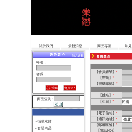
關於我們
最新消息
商品專區
常見
加入會員
會員專區
帳號：
【會員帳號】
*
密碼：
【密碼】
*
【密碼確認】
*
【姓名】
*
商品查詢 :
【生日】
*
民國
【電子信箱】
*
【通訊地址】
*
循環水肺
【郵遞區號】
*
套裝商品
【電話(公)】