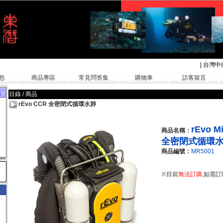
|
台灣中
息
商品專區
常見問答集
購物車
訪客留言
目錄 / 商品
會員
rEvo CCR 全密閉式循環水肺
rEvo M
商品名稱：
全密閉式循環
商品編號：
MR5001
※目前
無法訂購
,如需訂