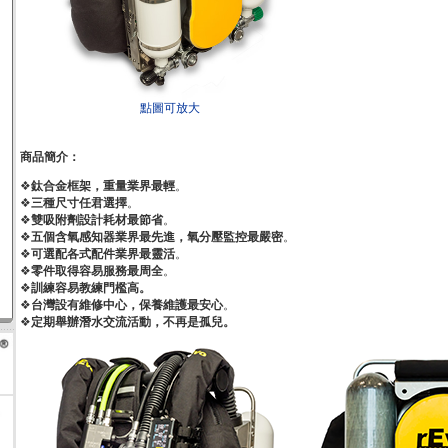
點圖可放大
商品簡介：
❖
鈦合金框架，重量業界最輕
。
❖
三種尺寸任君選擇
。
❖
雙吸附劑設計耗材最節省
。
❖
五個含氧感知器業界最先進，氧分壓監控最嚴密
。
❖
可選配各式配件業界最靈活
。
❖
零件取得容易服務最周全
。
❖
訓練容易教練門檻高。
❖
台灣設有維修中心，保養維護最安心
。
❖
定期舉辦潛水交流活動，不再是孤兒。