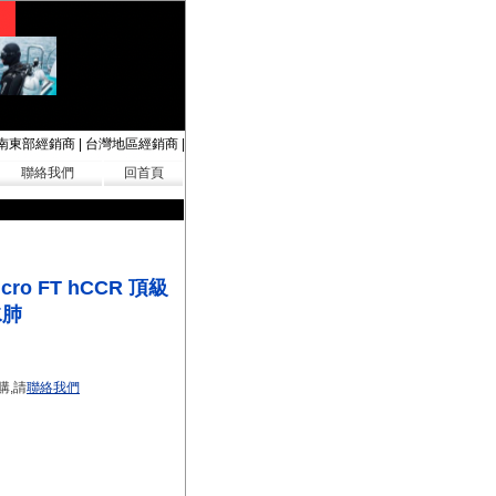
南東部經銷商
|
台灣地區經銷商
|
聯絡我們
回首頁
icro FT hCCR 頂級
水肺
購,請
聯絡我們