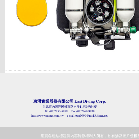
東潛實業股份有限公司
East Diving Corp.
台北市內湖區民權東路六段11巷39號4樓
Tel:(02)2753-5959 Fax:(02)2769-9938
http://www.mares.com.tw
e-mail:east0999@ms13.hinet.net
網頁各連結標題與內容歸原權利人所有，如有涉及圖片侵權