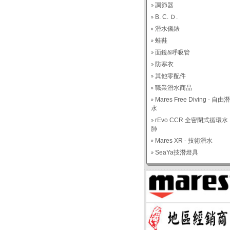
調節器
B. C. Ｄ.
潛水儀錶
蛙鞋
面鏡&呼吸管
防寒衣
其他零配件
職業潛水商品
Mares Free Diving - 自由潛
水
rEvo CCR 全密閉式循環水
肺
Mares XR - 技術潛水
SeaYa技潛燈具