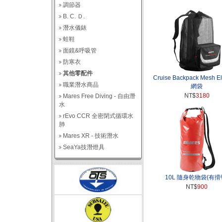
調節器
B. C. Ｄ.
潛水儀錶
蛙鞋
面鏡&呼吸管
防寒衣
其他零配件
Cruise Backpack Mesh E
職業潛水商品
網袋
NT$
3180
Mares Free Diving - 自由潛
水
rEvo CCR 全密閉式循環水
肺
Mares XR - 技術潛水
SeaYa技潛燈具
10L 隨身乾物袋(有揹
NT$
900