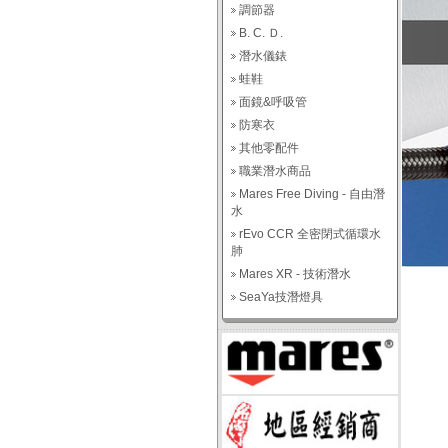
調節器
B. C. Ｄ.
潛水儀錶
蛙鞋
面鏡&呼吸管
防寒衣
其他零配件
職業潛水商品
Mares Free Diving - 自由潛
水
rEvo CCR 全密閉式循環水
肺
Mares XR - 技術潛水
SeaYa技潛燈具