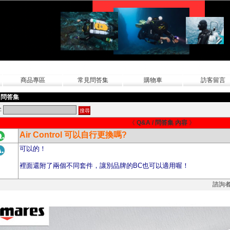
商品專區
常見問答集
購物車
訪客留言
/ 問答集
字
《
Q&A / 問答集 內容
》
Air Control 可以自行更換嗎?
可以的！
裡面還附了兩個不同套件，讓別品牌的BC也可以適用喔！
諮詢者