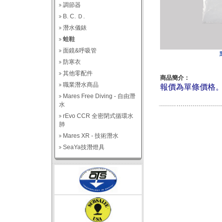
調節器
B. C. Ｄ.
潛水儀錶
蛙鞋
面鏡&呼吸管
防寒衣
其他零配件
商品簡介：
職業潛水商品
報價為單條價格
Mares Free Diving - 自由潛
水
rEvo CCR 全密閉式循環水
肺
Mares XR - 技術潛水
SeaYa技潛燈具