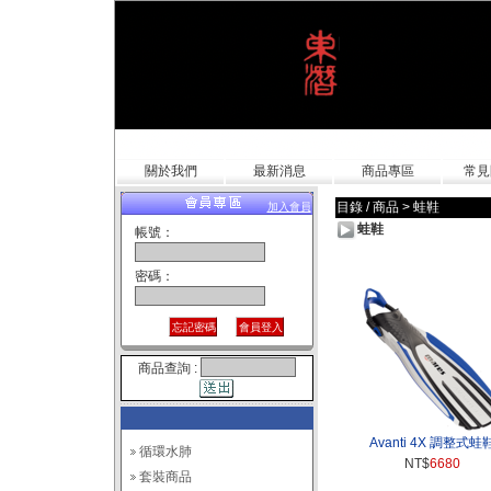
關於我們
最新消息
商品專區
常見
目錄 / 商品
>
蛙鞋
加入會員
蛙鞋
帳號：
密碼：
商品查詢 :
Avanti 4X 調整式蛙
循環水肺
NT$
6680
套裝商品