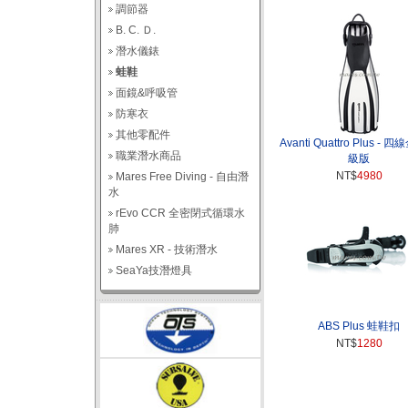
調節器
B. C. Ｄ.
潛水儀錶
蛙鞋
面鏡&呼吸管
防寒衣
其他零配件
Avanti Quattro Plus -
職業潛水商品
級版
NT$
4980
Mares Free Diving - 自由潛
水
rEvo CCR 全密閉式循環水
肺
Mares XR - 技術潛水
SeaYa技潛燈具
ABS Plus 蛙鞋扣
NT$
1280