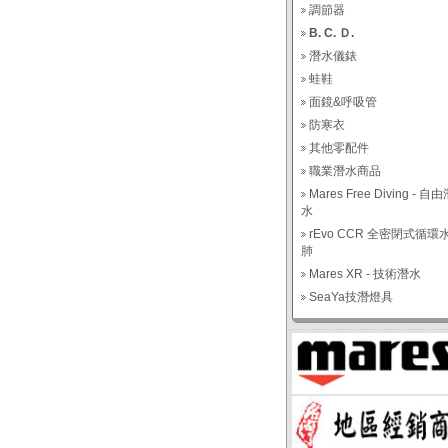
調節器
B. C. Ｄ.
潛水儀錶
蛙鞋
面鏡&呼吸管
防寒衣
其他零配件
職業潛水商品
Mares Free Diving - 自
水
rEvo CCR 全密閉式循環
肺
Mares XR - 技術潛水
SeaYa技潛燈具