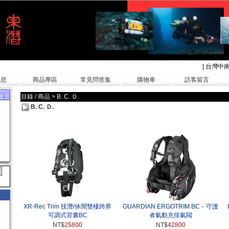
|
台灣中
消息
商品專區
常見問答集
購物車
訪客留言
目錄 / 商品
>
B. C. Ｄ.
會員
B. C. Ｄ.
XR-Rec Trim 技潛/休閒雙棲跨界
GUARDIAN ERGOTRIM BC－守護
可調式背囊BC
者氣動充排氣閥
NT$
25800
NT$
42800