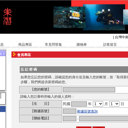
|
台灣中
消息
商品專區
常見問答集
購物車
訪客留言
會員
會員專區
忘 記 密 碼
如果您忘記您的密碼，請確認您的身分並且輸入您的帳號，按「取得新
步驟，我們將提供新密碼給您。
【您的帳號】
請輸入您註冊時所輸入的個人資料：
【生 日】
民國
年
月
日
【郵遞區號】
郵遞區號查詢
【聯絡電話】
-