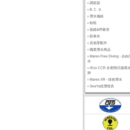
調節器
B. C. Ｄ.
潛水儀錶
蛙鞋
面鏡&呼吸管
防寒衣
其他零配件
職業潛水商品
Mares Free Diving - 自
水
rEvo CCR 全密閉式循環
肺
Mares XR - 技術潛水
SeaYa技潛燈具