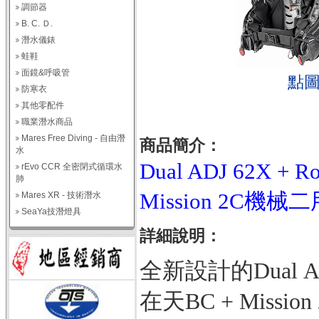
調節器
B. C. Ｄ.
潛水儀錶
蛙鞋
面鏡&呼吸管
點
防寒衣
其他零配件
職業潛水商品
Mares Free Diving - 自由潛
商品簡介：
水
Dual ADJ 62X 
rEvo CCR 全密閉式循環水
肺
Mission 2C機
Mares XR - 技術潛水
SeaYa技潛燈具
詳細說明：
全新設計的Dual AD
在天BC + Miss