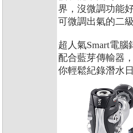
界，沒微調功能好
可微調出氣的二
超人氣Smart
配合藍芽傳輸器，
你輕鬆紀錄潛水