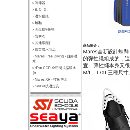
調節器
B. C. Ｄ.
潛水儀錶
蛙鞋
面鏡&呼吸管
點圖可
防寒衣
其他零配件
商品簡介：
職業潛水商品
Mares全新設計
Mares Free Diving - 自由潛
的彈性繩組成的，這
水
宜，彈性繩本身又很
rEvo CCR 全密閉式循環水
M/L、L/XL三種尺寸
肺
Mares XR - 技術潛水
SeaYa技潛燈具